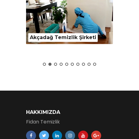
keti
Akçadağ Temizlik Şirketi
Arapgir
HAKKIMIZDA
Fidan Temizlik