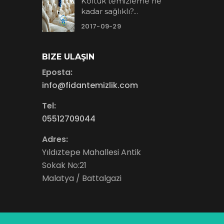
Koltuk temizleme ne
kadar sağlıklı?...
2017-09-29
BIZE ULAŞIN
Eposta:
info@fidantemizlik.com
Tel:
05512709044
Adres:
Yıldıztepe Mahallesi Antik
Sokak No:21
Malatya / Battalgazi