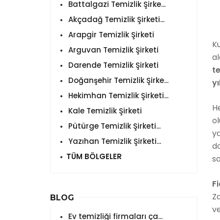
Battalgazi Temizlik Şirke...
Akçadağ Temizlik Şirketi...
Arapgir Temizlik Şirketi
K
Arguvan Temizlik Şirketi
al
Darende Temizlik Şirketi
te
Doğanşehir Temizlik Şirke...
yı
Hekimhan Temizlik Şirketi...
He
Kale Temizlik Şirketi
ol
Pütürge Temizlik Şirketi...
ya
Yazıhan Temizlik Şirketi...
do
TÜM BÖLGELER
sa
F
Za
BLOG
ve
Ev temizliği firmaları ça...