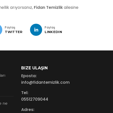
ellik arıyorsanız,
Fidan Temizlik
ailesine
Paylaş
Paylaş
TWITTER
LINKEDIN
BIZE ULAŞIN
ları
Eposta:
info@fidantemizlik.com
Tel:
05512709044
e ne
Adres: