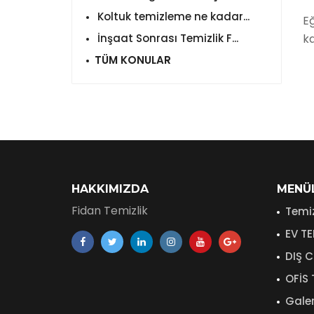
Koltuk temizleme ne kadar...
Eğ
ka
İnşaat Sonrası Temizlik F...
TÜM KONULAR
HAKKIMIZDA
MENÜ
Fidan Temizlik
Temiz
EV TE
DIŞ C
OFİS 
Gale