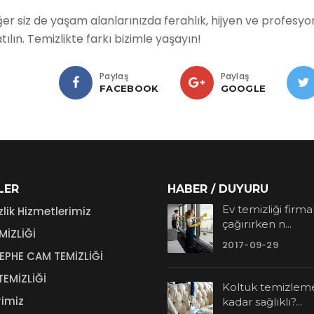
er siz de yaşam alanlarınızda ferahlık, hijyen ve profesyon
tılın. Temizlikte farkı bizimle yaşayın!
Paylaş
Paylaş
FACEBOOK
GOOGLE
LER
HABER / DUYURU
Ev temizliği firma
lik Hizmetlerimiz
çağırırken n...
MİZLİĞİ
2017-09-29
EPHE CAM TEMİZLİĞİ
TEMİZLİĞİ
Koltuk temizlem
rimiz
kadar sağlıklı?...