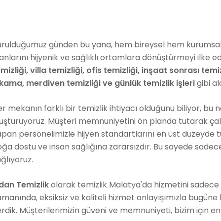
urulduğumuz günden bu yana, hem bireysel hem kurumsal
anlarını hijyenik ve sağlıklı ortamlara dönüştürmeyi ilke 
mizliği, villa temizliği, ofis temizliği, inşaat sonrası temi
kama, merdiven temizliği ve günlük temizlik işleri
gibi a
r mekanın farklı bir temizlik ihtiyacı olduğunu biliyor, bu 
uşturuyoruz. Müşteri memnuniyetini ön planda tutarak çalışıyo
pan personelimizle hijyen standartlarını en üst düzeyde t
ğa dostu ve insan sağlığına zararsızdır. Bu sayede sadec
ğlıyoruz.
idan Temizlik
olarak temizlik Malatya'da hizmetini sadece bir
manında, eksiksiz ve kaliteli hizmet anlayışımızla bugün
rdik. Müşterilerimizin güveni ve memnuniyeti, bizim için en