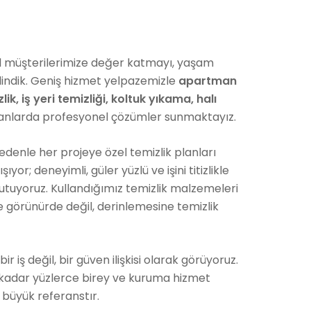
 müşterilerimize değer katmayı, yaşam
edindik. Geniş hizmet yelpazemizle
apartman
zlik, iş yeri temizliği, koltuk yıkama, halı
lanlarda profesyonel çözümler sunmaktayız.
nedenle her projeye özel temizlik planları
r; deneyimli, güler yüzlü ve işini titizlikle
utuyoruz. Kullandığımız temizlik malzemeleri
e görünürde değil, derinlemesine temizlik
 iş değil, bir güven ilişkisi olarak görüyoruz.
e kadar yüzlerce birey ve kuruma hizmet
 büyük referanstır.