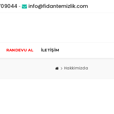
709044
info@fidantemizlik.com
-
RANDEVU AL
İLETİŞİM
Hakkimizda